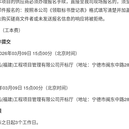
本项目的供应商必须办理报名手续，直接至我司现场报名的，须
邮件报名的：按照本公司《领取标书登记表》格式填写清楚并加
未购买磋商文件者或未发送报名信息的响应将被拒绝
。
元（工本费）
件提交
02
6
年
03
月
09
日
15
点
0
0分（北京时间）
泓
(福建)工程项目管理有限公司
开标厅（地址：
宁德市闽东中路
2
年
03
月
09
日
15
点
0
0分（北京时间）
泓
(福建)工程项目管理有限公司
开标厅（地址：
宁德市闽东中路
2
限
布之日起
3个工作日。