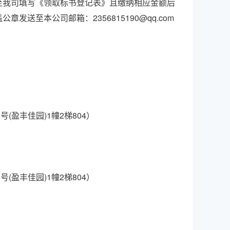
至我司填写《领取标书登记表》且缴纳相应金额后
盖公章发送至本公司邮箱：
2356815190@qq.com
8号(盈丰佳园)1幢2梯804
）
8号(盈丰佳园)1幢2梯804
）