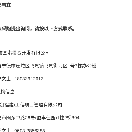
充事宜
次采购提出询问，请按以下方式联系。
息
市鸾港投资开发有限公司
省宁德市蕉城区飞鸾镇飞鸾街北区
1号3栋办公楼
林女士
18033912013
机构信息
泓
(福建)工程项目管理有限公司
德市闽东中路
28号(盈丰佳园)1幢2梯804
范女士
0593-2856388