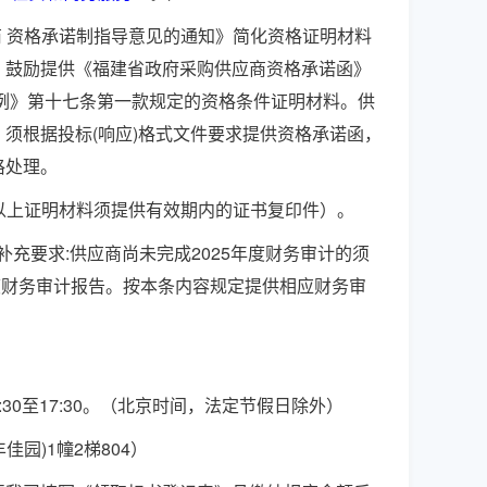
商
资格承诺制指导意见的通知》简化资格证明材料
，鼓励提供《福建省政府采购供应商资格承诺函》
条例》第十七条第一款规定的资格条件证明材料。供
须根据投标(响应)格式文件要求提供资格承诺函，
格处理。
以上证明材料须提供有效期内的证书复印件）
。
补充要求
:
供应商尚未完成
202
5
年度财务审计的须
度财务审计报告。按本条内容规定提供相应财务审
:
3
0至1
7
:
3
0。（北京时间，法定节假日除外）
丰佳园)1幢2梯804
）