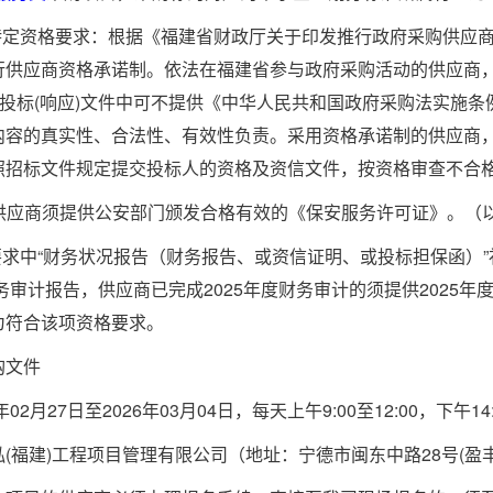
特定资格要求：根据《福建省财政厅关于印发推行政府采购供应
行供应商资格承诺制。依法在福建省参与政府采购活动的供应商
在投标(响应)文件中可不提供《中华人民共和国政府采购法实施
内容的真实性、合法性、有效性负责。采用资格承诺制的供应商，
照招标文件规定提交投标人的资格及资信文件，按资格审查不合
供应商须提供公安部门颁发合格有效的《保安服务许可证》。（
要求中
“财务状况报告（财务报告、或资信证明、或投标担保函）”
务审计报告，供应商已完成
202
5
年度财务审计的须提供
202
5
年
为符合该项资格要求。
购文件
年
02
月
27
日至
202
6
年
03
月
04
日，每天上午
9
:
0
0至1
2
:
0
0，下午1
4
泓
(福建)工程项目管理有限公司
（地址：
宁德市闽东中路
28号(盈