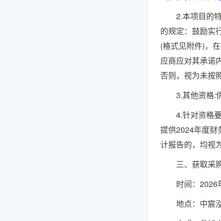
2.
本项目的
的规定：鼓励实
(格式见附件)，
应商应对其承诺
否则，视为未按
3.
其他资格
:
4.
针对资格
提供
202
4
年度财
计报告的，均视
三、获取采
时间：
202
6
地点：
中宸