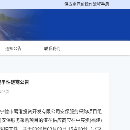
供应商竞价操作流程手册
通知公告
联系我们
竞争性磋商公告
493次
对宁德市鸾港投资开发有限公司安保服务采购
项目组
司安保服务采购
项目的
潜在供应商应在
中宸泓
(福建)
采购文件，并于
202
6
年
03
月
09
日
15
点
0
0分（北京