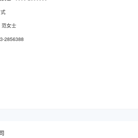
方式
：
范女士
3-2856388
司