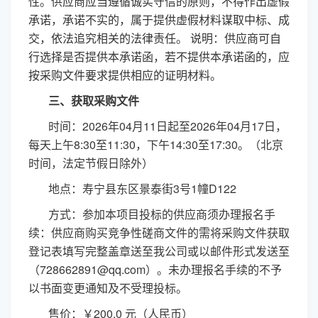
性。供应商应当遵循诚实守信的原则，不得作出虚假
承诺，承诺不实的，属于提供虚假材料谋取中标、成
交，依法追究相关的法律责任。 说明：供应商可自
行选择是否提供本承诺函，若不提供本承诺函的，应
按采购文件要求提供相应的证明材料。
三、获取采购文件
时间：
2026年0
4
月
11
日起至
2026年0
4
月
1
7
日，
每天上午
8:30至11:30，下午1
4
:
3
0至17:30。（北京
时间，法定节假日除外）
地点：寿宁县东区景泰街
3号1幢D122
方式：参加本项目投标的供应商须办理报名手
续：供应商购买竞争性磋商文件的需将采购文件获取
登记表填写完整盖章送至我公司或以邮件形式发送至
（
728662891@qq.com）。未办理报名手续的不予
以书面变更通知及不受理投标。
售价：￥
2
00.0 元（人民币）