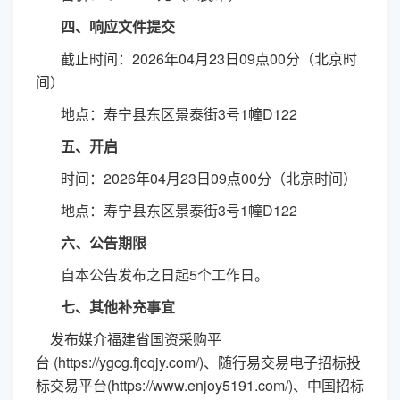
四、响应文件提交
截止时间：
2026年0
4
月
23
日
09
点
00分（北京时
间）
地点：寿宁县东区景泰街
3号1幢D122
五、开启
时间：
2026年0
4
月
2
3
日
09
点
00分（
北京时间）
地点：寿宁县东区景泰街
3号1幢D122
六、公告期限
自本公告发布之日起
5个工作日。
七、其他补充事宜
发布媒介福建省国资采购平
台
(https://ygcg.fjcqjy.com/)、随行易交易电子招标投
标交易平台(https://www.enjoy5191.com/)、中国招标