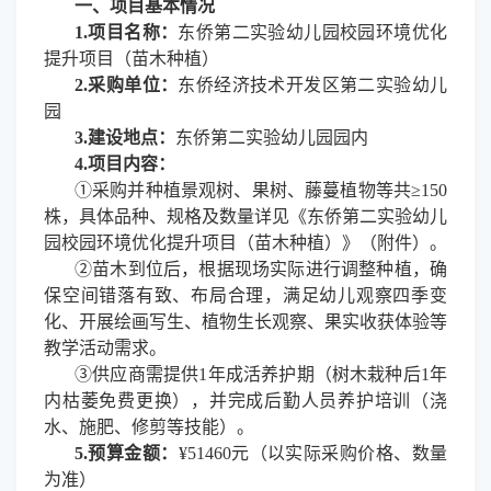
一、项目基本情况
1.
项目名称：
东侨第二实验幼儿园校园环境优化
提升项目（苗木种植）
2.
采购单位：
东侨经济技术开发区第二实验幼儿
园
3.
建设地点：
东侨第二实验幼儿园园内
4.
项目内容：
①
采购并种植景观树、果树、藤蔓植物等共
≥150
株，具体品种、规格及数量详见《东侨第二实验幼儿
园校园环境优化提升项目（苗木种植）》（附件）。
②
苗木到位后，根据现场实际进行调整种植，确
保空间错落有致、布局合理，满足幼儿观察四季变
化、开展绘画写生、植物生长观察、果实收获体验等
教学活动需求。
③
供应商需提供
1年成活养护期（树木栽种后1年
内枯萎免费更换），并完成后勤人员养护培训（浇
水、施肥、修剪等技能）。
5.
预算金额：
¥51460元（以实际采购价格、数量
为准）