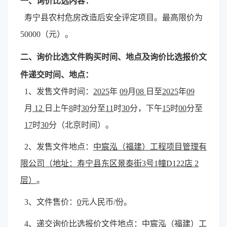
一、
询价比选内容：
寿宁县农村危房改造后安全评定项目
。最高限价
为
50000
（元）。
二、询价比选文件购买时间、地点及询价比选报价文
件递交时间、地点：
1
、发售文件时间：
20
25
年
09
月
08
日至
202
5
年
09
月
12
日上午
8
时
30
分至
11
时
30
分，下午
15
时
00
分至
17
时
30
分（北京时间）。
2
、发售文件地点：
中宸泓（福建）工程项目管理有
限公司
（地址：
寿宁县东区景泰街
3
号
1
幢
D122
店
2
层
）
。
3
、文件售价：
0
元人民币
/
份。
4
、递交询价比选报价文件地点：
中宸泓（福建）工