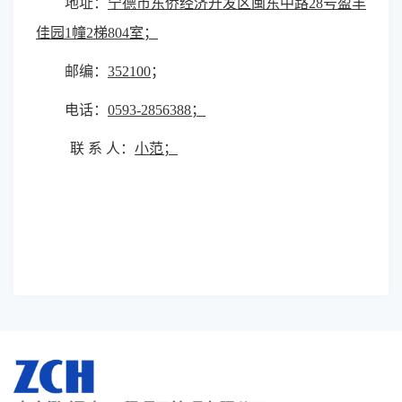
地址：
宁德市东侨经济开发区闽东中路
28号盈丰
佳园1幢2梯804室；
邮编：
352100
；
电话：
0593-2856388；
联
系
人：
小范；