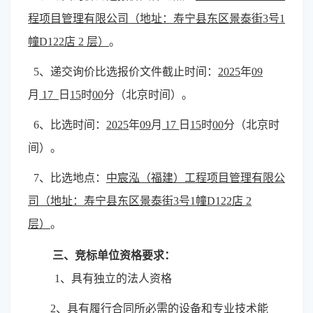
程项目管理有限公司
（地址：
寿宁县东区景泰街
3
号
1
幢
D122
店
2
层
）
。
5
、递交询价比选报价文件截止时间：
202
5
年
09
月
17
日
15
时
0
0
分（北京时间）。
6
、比选时间：
202
5
年
09
月
17
日
15
时
0
0
分（北京时
间）。
7
、比选地点：
中宸泓（福建）工程项目管理有限公
司
（地址：
寿宁县东区景泰街
3
号
1
幢
D122
店
2
层
）
。
三、竞标单位资格要求：
1
、具有独立的法人资格
2
、具有履行合同所必需的设备和专业技术能