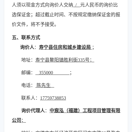
人须以现金方式向询价人交纳
/
元人民币的询价比
选保证金；超过截止时间、不按规定缴纳保证金的报
价文件，将不予接受。
五
、联系方式
询价人
：
寿宁县住房和城乡建设局
；
地址：
寿宁县鳌阳镇胜利街
335号；
邮编：
355
000
；
电话：
陈先生
联系人：
17759738853
询价代理人
：
中宸泓（福建）工程项目管理有限
公司
；